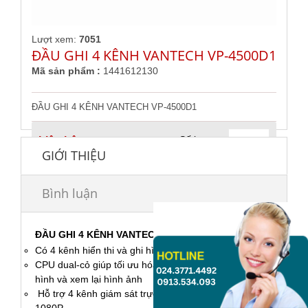
Lượt xem:
7051
ĐẦU GHI 4 KÊNH VANTECH VP-4500D1
Mã sản phẩm :
1441612130
ĐẦU GHI 4 KÊNH VANTECH VP-4500D1
Số lượng:
Liên hệ
GIỚI THIỆU
Bình luận
ĐẦU GHI 4 KÊNH VANTECH VP-4500D1
Có 4 kênh hiển thi và ghi hình ở độ phân giải full D1
CPU dual-cỏ giúp tối ưu hóa khả năng giám sát, ghi
hình và xem lại hình ảnh
Hỗ trợ 4 kênh giám sát trực tiếp với độ phân giải
1080P