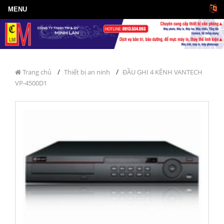
/
/
Trang chủ
Thiết bị an ninh
ĐẦU GHI 4 KÊNH VANTECH
VP-4500D1