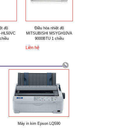
ệt độ
Điều hòa nhiệt độ
-HL50VC
MITSUBISHI MSYGH10VA
chiều
9000BTU 1 chiều
Liên hệ
Máy in kim Epson LQ590