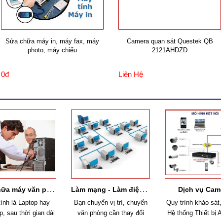
Sửa chữa máy in, máy fax, máy
Camera quan sát Questek QB
photo, máy chiếu
2121AHDZD
0đ
Liên Hệ
S
ửa chữa máy văn phòng
Làm mạng -
Làm điện thoại
Dịch vụ Cam
ính là Laptop hay
Bạn chuyển vị trí, chuyển
Quy trình khảo sát,
, sau thời gian dài
văn phòng cần thay đổi
Hệ thống Thiết bị 