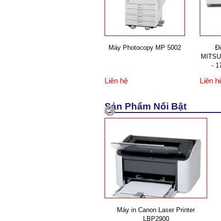
Máy Photocopy MP 5002
Đi
MITSU
- 
Liên hệ
Liên h
Sản Phẩm Nổi Bật
Máy in Canon Laser Printer
LBP2900