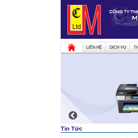
LIÊN HỆ
DỊCH VỤ
T
Tin Tức