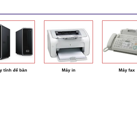
 máy tính, các yếu
đường mạng, điện thoại.
camera qua
 trường, thời tiết,
bụi bám vào các bộ
của máy như quạt
 main board, bàn
phím…
y tính để bàn
Máy in
Máy fax