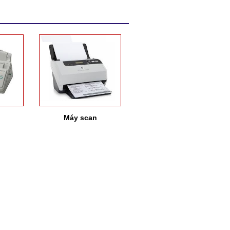
chúng tôi để được phục vụ
tốt nhất.r
Máy scan