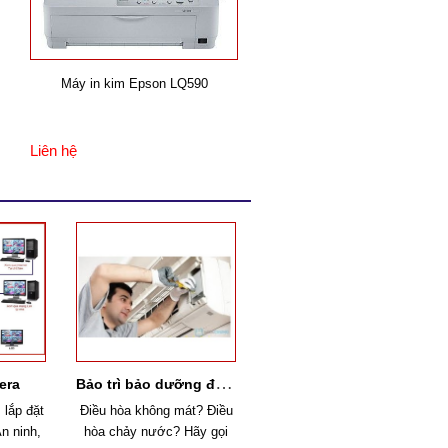
Máy in kim Epson LQ590
Máy in kim Epson LQ 310-I
Liên hệ
Liên hệ
B
ảo trì bảo dưỡng điều hòa
era
 lắp đặt
Điều hòa không mát? Điều
An ninh,
hòa chảy nước? Hãy gọi